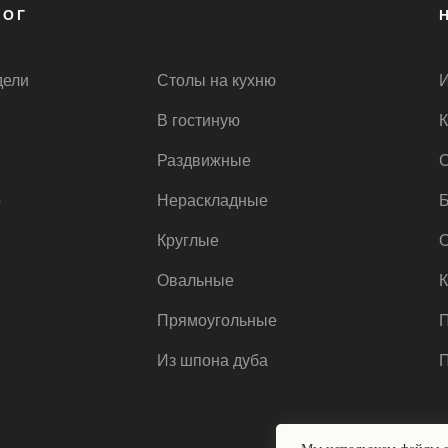
ЛОГ
дели
Столы на кухню
И
В гостиную
К
Раздвижные
С
р
Нераскладные
Б
Круглые
О
Овальные
К
Прямоугольные
П
Из шпона дуба
П