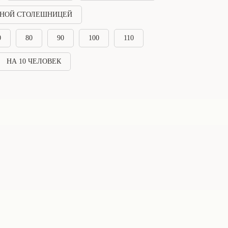
НОЙ СТОЛЕШНИЦЕЙ
0
80
90
100
110
НА 10 ЧЕЛОВЕК
Подписывайтесь, чтобы следить за всеми
новостями, отзывами и обзорами на
столы*