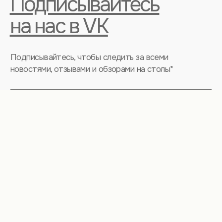
Дюк
Хуф
Стулья
Столы на кухню
Раздвижные
Нераскладные
Круглые
Овальные
В гостиную
Прямоугольные
Из шпона дуба
НАВИГАЦИЯ ПО
САЙТУ
Информация для покупателей
Сотрудничество для дизайнеров
Коллекция тонировки
Блог