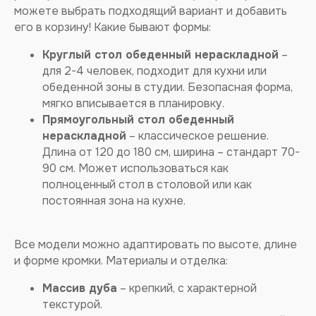
можете выбрать подходящий вариант и добавить
его в корзину! Какие бывают формы:
Круглый стол обеденный нераскладной
–
для 2-4 человек, подходит для кухни или
обеденной зоны в студии. Безопасная форма,
мягко вписывается в планировку.
Прямоугольный стол обеденный
нераскладной
– классическое решение.
Длина от 120 до 180 см, ширина – стандарт 70-
90 см. Может использоваться как
полноценный стол в столовой или как
НУЖНА ПОМОЩЬ
постоянная зона на кухне.
В ВЫБОРЕ
или возникли другие
Все модели можно адаптировать по высоте, длине
вопросы?
и форме кромки. Материалы и отделка:
Массив дуба
– крепкий, с характерной
СВЯЗАТЬСЯ С МЕНЕДЖЕРОМ
текстурой.