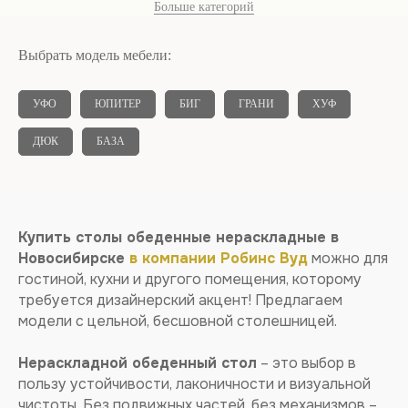
Больше категорий
Выбрать модель мебели:
УФО
ЮПИТЕР
БИГ
ГРАНИ
ХУФ
ДЮК
БАЗА
Купить столы обеденные нераскладные в
Новосибирске
в компании Робинс Вуд
можно для
гостиной, кухни и другого помещения, которому
требуется дизайнерский акцент! Предлагаем
модели с цельной, бесшовной столешницей.
КУХОННЫЕ
НЕРАСКЛАДНЫЕ СТОЛЫ
Нераскладной обеденный стол
– это выбор в
пользу устойчивости, лаконичности и визуальной
чистоты. Без подвижных частей, без механизмов –