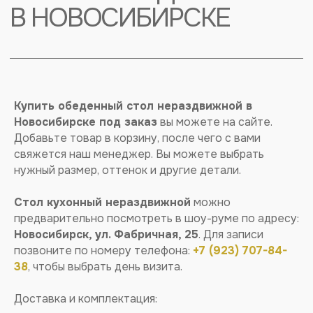
Подписывайтесь
Купить обеденный стол нераздвижной в
на нас в VK
Новосибирске под заказ
вы можете на сайте.
Добавьте товар в корзину, после чего с вами
Подписывайтесь, чтобы следить за всеми
свяжется наш менеджер. Вы можете выбрать
новостями, отзывами и обзорами на столы*
нужный размер, оттенок и другие детали.
Стол кухонный нераздвижной
можно
предварительно посмотреть в шоу-руме по адресу:
Новосибирск, ул. Фабричная, 25
. Для записи
позвоните по номеру телефона:
+7 (923) 707-84-
БУДЕМ ПРИСЫЛАТЬ 1 РАЗ В МЕСЯЦ ИНФОРМАЦИЮ
38
, чтобы выбрать день визита.
О НАШИХ НОВИНКАХ И СПЕЦИАЛЬНЫХ
ПРЕДЛОЖЕНИЯХ. ОБЕЩАЕМ НЕ СПАМИТЬ!
Доставка и комплектация: