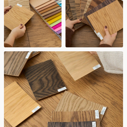
630007, Россия, Новосибирск, ул. Фабричная, 25
Выставочный зал
Встреча только по предварительной договоренности
Ежедневно с 10:00 по 19:00
КАТАЛОГ
Все модели
Биг
Уфо
Юпитер
Грани
Дюк
Хуф
Стулья
Столы на кухню
Раздвижные