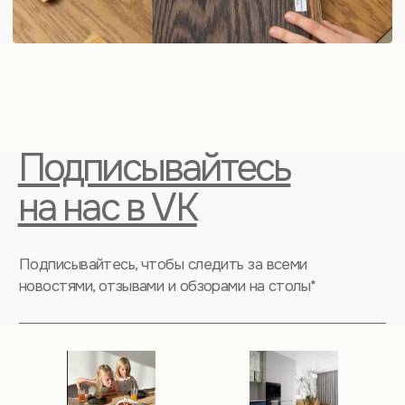
Нераскладные
Круглые
Овальные
В гостиную
Прямоугольные
Из шпона дуба
НАВИГАЦИЯ ПО
САЙТУ
Информация для покупателей
Сотрудничество для дизайнеров
Коллекция тонировки
Блог
О компании
Контакты
Политика конфиденциальности
Публичная оферта