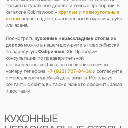
только натуральное дерево и точные пропорции. В
каталоге Robinswood –
круглые
и
прямоугольные
столы
нераскладные, выполненные из массива дуба
или ясеня.
Посмотреть
кухонные нераскладные столы из
дерева
можно в нашем шоу-руме в Новосибирске
по адресу:
ул. Фабричная, 25
. Проводим
консультации по предварительной
договоренности. Для этого позвоните нам по
номеру телефона:
+7 (923) 707-84-38
и согласуйте
Кухонные нераскладные столы
имеют
с менеджером удобный день визита. Используя
фиксированную столешницу и не оснащены
механизмом для увеличения длины. Такой
контакты с сайта, вы также можете оформить заказ
вариант подходит кухням, чье пространство
и доставку.
позволяет сразу поставить мебель с запасом по
размеру для гостей и семьи. Главное – грамотно
рассчитать количество посадочных мест, и тогда
получится комфортно разместить всех. Также по
вашему запросу мы сможем сделать столешницу
любого размера. Собственное производство
позволяет нам создавать мебель с разными
габаритами.