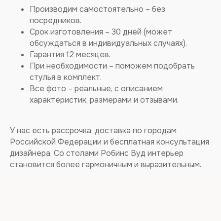
Производим самостоятельно – без
посредников.
Срок изготовления – 30 дней (может
обсуждаться в индивидуальных случаях).
Гарантия 12 месяцев.
При необходимости – поможем подобрать
стулья в комплект.
Все фото – реальные, с описанием
характеристик, размерами и отзывами.
ПОДПИШИТЕСЬ
У нас есть рассрочка, доставка по городам
на электронную
Российской Федерации и бесплатная консультация
рассылку
дизайнера. Со столами Робинс Вуд интерьер
Будем присылать 1 раз в месяц информацию о наших
становится более гармоничным и выразительным.
новинках и специальных предложениях.
Обещаем не спамить!
mail@example.com