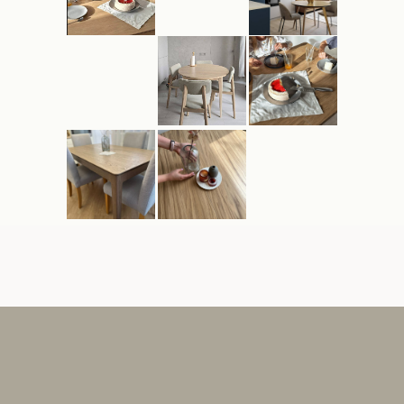
Нужна помощь в подборе стола?
© Робинс Вуд – обеденные столы и
кухонные стулья, Новосибирск, 2013-
2026. Все права защищены.
ИП Гундорина Наталья Антоновна ИНН
540319349620 ОГРНИП 316547600104353
Юридический адрес: г.Новосибирск,
ул.Зорге 63, 2
Все изображения на сайте принадлежат
ИП Гундориной Н. А., если не указано
иное, и могут использоваться только по
предварительной договоренности с
автором.
Материалы сайта являются объектами
авторского права. Запрещается
копирование, распространение, любое
использование информации и объектов
без предварительного согласия
правообладателя. ЗАЩИЩЕНО