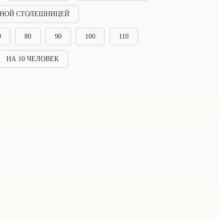
НОЙ СТОЛЕШНИЦЕЙ
0
80
90
100
110
НА 10 ЧЕЛОВЕК
Подписывайтесь, чтобы следить за всеми
новостями, отзывами и обзорами на
столы*