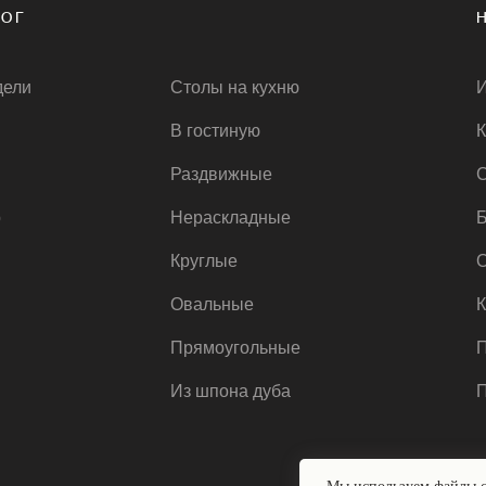
ЛОГ
дели
Столы на кухню
И
В гостиную
К
Раздвижные
С
р
Нераскладные
Б
Круглые
О
Овальные
К
Прямоугольные
П
Из шпона дуба
П